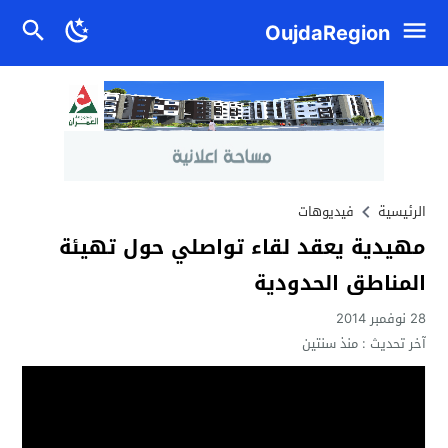
OujdaRegion
الرئيسية
فيديوهات
مهيدية يعقد لقاء تواصلي حول تهيئة
المناطق الحدودية
28 نوفمبر 2014
آخر تحديث :
منذ سنتين