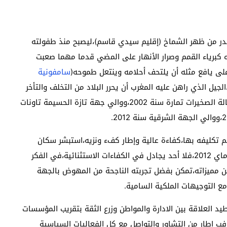
نحدر من ظهر الشماخ (إقليم سيدي قاسم)،ليصبح منذ طفولته
كبرياء القمم وصرار الأنهار على المضي قدما مهما صعبت
لى يافع مثله أن يلتحف أحلامه وينتعل طموحه(
سامفونية
لجيل الذي راهن عليه المغرب أن يحرر البلاد من التخلف والتأخر
والانخراط في البناء والتنمية،إنه محمد مهيدية،عامل عمالة الصخيرات تمارة سنة 2002،ووالي جهة تازة الحسيمة تاونات
تم تكليفه بها،كفاءة عالية وإطار كفء ونزيه،استبشر سكان
الجهة الشرقية خيرا بعد تعينه على رأس الجهة يوم 11 ماي 2012،فلا أحد يجادل في الكفاءات الاستثنائية،في الفكر
ن مميزاته،تمكن بفضل تجربته الناجحة من المهوض بالجهة
 التوجيهات الملكية السامية.
 العلاقة بين الادارة والمواطن وزرع الثقة بتقريب المؤسسات
 فب إطار من التشاور والتواصل مع كل الفعاليات السياسية