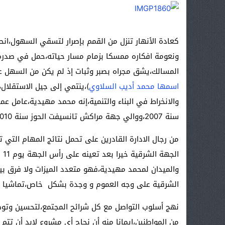
كعادة الأنهار تنزل من القمم بإصرار لتسقي السهول،ا
ونعومة افكاره ممسكا بزمام مسار حياته،حمل في صدره 
المسالك،يشق مجراه بصبر وثبات إذ لم يكن من السهل ع
اسمها محمد أديب السلاوي
)،ينتمي إلى جيل الاستقلال،ا
سنة 2007،ووالي جهة مراكش تانسيفت الحوز سنة 2010،ووالي الجهة الشرقية سنة 2012.
من رجال الادارة القادرين على تحمل نتائج المهام التي 
والميدان لمحمد مهيدية،فهو متعدد الميزات ولا فرق بي
الشرقية على وجه العموم و وجدة بشكل خاص،تماشيا مع
نهج أسلوب التواصل مع كل شرائح المجتمع،لتحسين وتوطيد
من المواطنين،ايمانا منه أن نجاح أي مشروع لابد أن تتم