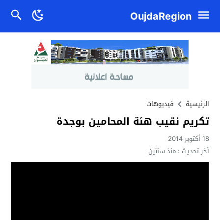
OujdaRegion
الرئيسية
فيديوهات
تكريم نقيب هئة المحامين بوجدة
18 أكتوبر 2014
آخر تحديث :
منذ سنتين