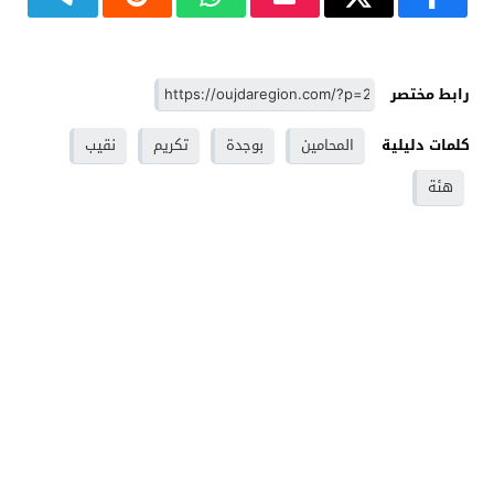
رابط مختصر
كلمات دليلية
المحامين
بوجدة
تكريم
نقيب
هئة
وجدة - Oujdaregion موقع اخباري - Oujda
© 2026 جميع