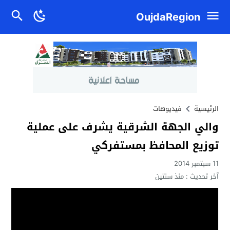
OujdaRegion
الرئيسية
فيديوهات
والي الجهة الشرقية يشرف على عملية
توزيع المحافظ بمستفركي
11 سبتمبر 2014
آخر تحديث :
منذ سنتين