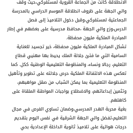
الانطلاقة كانت من الجماعة القروية لمستفركي،حيث وقف
والي الجهة على ظروف انطلاقة الموسم الدراسي بالمدرسة
الجماعتية لمستفركي،وقبل دخول التلاميذ إلى فصل
الدرس،وزع والي الجهة ،محافظ مدرسية على بعضهم في إطار
المبادرة الملكية مليون محفظة.
تشكل المبادرة الملكية مليون محفظة، خير تجسيد للعناية
السامية التي ما فتئ جلالة الملك يحيط بها مهنيي قطاع
التعليم، رجالا ونساء، والمنظومة التعليمية الوطنية ككل. كما
تعكس هذه الالتفاتة الملكية حرص جلالته على تطوير وتأهيل
المنظومة التعليمية بما يمكن الشباب من صقل مواهبهم،
وتثمين إبداعاتهم، والاضطلاع بواجبات المواطنة الملقاة على
كاهلهم.
بغية محربة الهدر المدرسي،وضمان تساوي الفرص في مجال
التعليم،تفضل والي الجهة الشرقية في نفس اليوم بتقديم
درجات هوائية على تلاميذ ثانوية الداخلة الإعدادية بحي