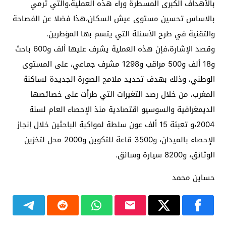
بالأهداف الكبرى المسطرة وراء هذه العملية،والتي ترمي
بالاساس تحسين مستوى عيش السكان،هذا فضلا عن الفصاحة
والتقنية في طرح الأسئلة التي يتسم بها المؤطرين.
وقصد الإشارة،فإن هذه العملية يشرف عليها ألف و600 باحث
و18 ألف و500 مراقب و1298 مشرف جماعي، على المستوى
الوطني، وذلك بهدف تحديد ملامح الصورة الجديدة لساكنة
المغرب، من خلال رصد التغيرات التي طرأت على خصائصها
الديمغرافية والسوسيو اقتصادية منذ الإحصاء العام لسنة
2004،و تعبئة 15 ألف عون سلطة لمواكبة الباحثين خلال إنجاز
الإحصاء بالميدان، و3500 قاعة للتكوين و2000 محل لتخزين
الوثائق، و8200 سيارة وسائق.
حساين محمد