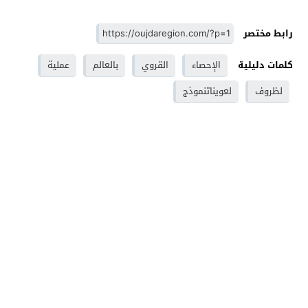
رابط مختصر
كلمات دليلية
الإحصاء
القروي
بالعالم
عملية
لظروف
لعويناتنموذج
وجدة - Oujdaregion موقع اخباري - Oujda
© 2026 جميع
الحقوق محفوظة.