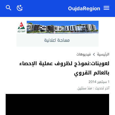
OujdaRegion
الرئيسية
فيديوهات
لعوينات:نموذج لظروف عملية الإحصاء
بالعالم القروي
1 سبتمبر 2014
آخر تحديث :
منذ سنتين