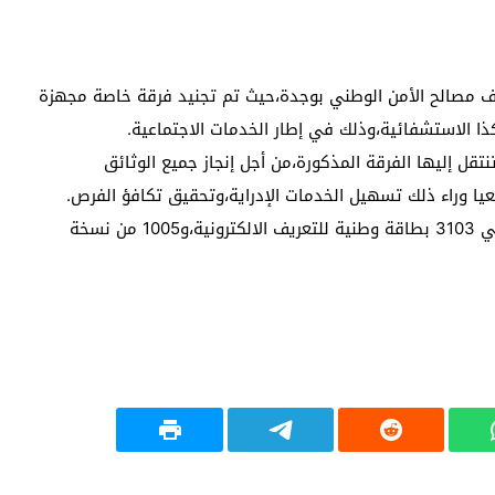
ف مصالح الأمن الوطني بوجدة،حيث تم تجنيد فرقة خاصة مجهزة
ذا الاستشفائية،وذلك في إطار الخدمات الاجتماعية.
قل إليها الفرقة المذكورة،من أجل إنجاز جميع الوثائق
ا وراء ذلك تسهيل الخدمات الإدراية،وتحقيق تكافؤ الفرص.
وللإشارة فإن شهر يوليوز من سنة 2014،عرف إنجاز حوالي 3103 بطاقة وطنية للتعريف الالكترونية،و1005 من نسخة