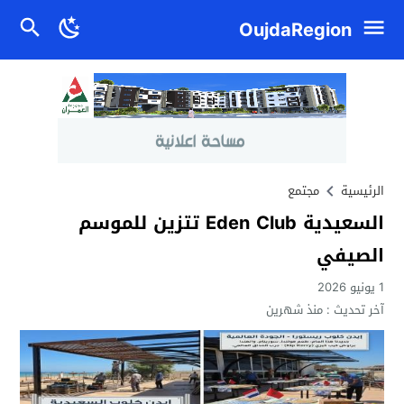
OujdaRegion
الرئيسية
مجتمع
السعيدية Eden Club تتزين للموسم
الصيفي
1 يونيو 2026
آخر تحديث :
منذ شهرين