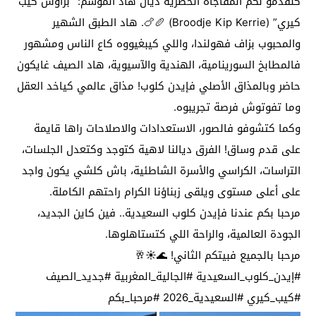
كنقدمو لكم المفاجأة الحصرية ديال هاد الموسم: “براوش كيب
كيري” (Broodje Kip Kerrie) 🥖🍗. هاد الطبق الشهير
والمحبوب بزاف فهولندا، واللي كيبغيووه كاع الناس ومشهور
فالمطابخ السورينامية، الهندية والآسيوية، هاد الصيف غايكون
حاضر وبالمذاق الأصلي فإيدن كلوب! مذاق عالمي كياخد العقل
وما تفوتوش فرصة تجريبوه.
​وكما كتشوفو فالصور، الاستعدادات والاصلاحات راها قايمة
على قدم وساق! الفرق ديالنا لاهية كتوجد وكتعدل الجلسات،
التراسات، الكراسي والأسرة الشاطئية، باش كلشي يكون واجد
على أعلى مستوى ويلقى زبناؤنا الكرام راحتهم الكاملة.
​مرحبا بكم عندنا فإيدن كلوب السعيدية.. فين كاين الجديد،
الجودة العالمية، والراحة اللي كتستاهلوها.
​مرحبا بالجميع فبيتكم الثاني! 🌊☀️🥂
​#إيدن_كلوب_السعيدية #الجالية_المغربية #جديد_الصيف
#كيب_كيري #السعيدية_2026 #مرحبا_بكم