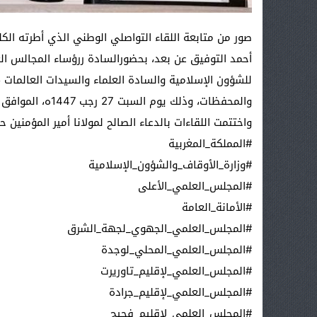
صور من متابعة اللقاء التواصلي الوطني الذي أطرته الك
أحمد التوفيق عن بعد، بحضورالسادة ررؤساء المجالس الع
للشؤون الإسلامية والسادة العلماء والسيدات العالمات ،
والمحفظات، وذلك يوم السبت 27 رجب 1447ه، الموافق ل 17 يناير 2026، ابتداء من الساعة 10 صباحا
واختتمت اللقاءات بالدعاء الصالح لمولانا أمير المؤمنين 
#المملكة_المغربية
#وزارة_الأوقاف_والشؤون_الإسلامية
#المجلس_العلمي_الأعلى
#الأمانة_العامة
#المجلس_العلمي_الجهوي_لجهة_الشرق
#المجلس_العلمي_المحلي_لوجدة
#المجلس_العلمي_لإقليم_تاوريرت
#المجلس_العلمي_لإقليم_جرادة
#المجلس_العلمي_لإقليم_فجيج