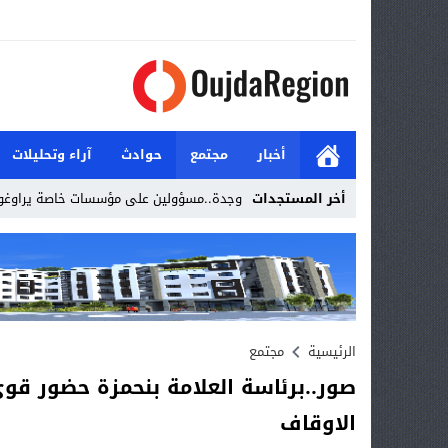
أخبار
مجتمع
حوادث
آراء وتحليلات
أخر المستجدات
وجدة..مسؤولين على مؤسسات خاصة يراوغو
Stop
Previous
Next
الرئيسية
مجتمع
صور..برئاسة العلامة بنحمزة حضور ق
الاوقاف