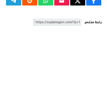
رابط مختصر
وجدة - Oujdaregion موقع اخباري - Oujda
© 2026 جميع
الحقوق محفوظة.
تصميم
مجلة الووردبريس