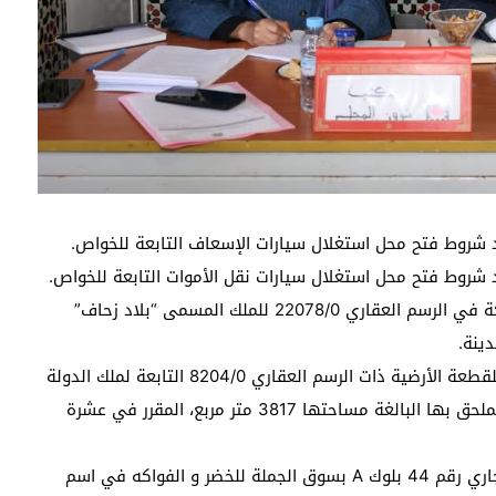
10- اتخاذ مقرر يقضي بالاقتناء بالتراضي للأجزاء المملوكة في الرسم العقاري 22078/0 للملك المسمى “بلاد زحاف”
ينة.
11- اتخاذ مقرر يقضي بالموافقة على السومة الكرائية للقطعة الأرضية ذات الرسم العقاري 8204/0 التابعة لملك الدولة
المقام فوقها دار الشباب بحي بوهديلة وملعب القرب الملحق بها البالغة مساحتها 3817 متر مربع، المقرر في عشرة
12- اتخاذ مقرر يقضي بتحويل رخصة استغلال المحل التجاري رقم 44 بلوك A بسوق الجملة للخضر و الفواكه في اسم