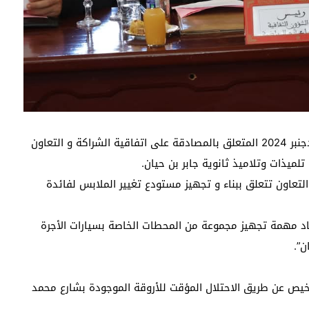
1- اتخاذ مقرر يقضي بإلغاء المقرر عدد: 226 بتاريخ: 19 دجنبر 2024 المتعلق بالمصادقة على اتفاقية الشراكة و التعاون
لميذات وتلاميذ ثانوية جابر بن حيان.
لتعاون تتعلق ببناء و تجهيز مستودع تغيير الملابس لفائدة
اد مهمة تجهيز مجموعة من المحطات الخاصة بسيارات الأجرة
ن”.
رخيص عن طريق الاحتلال المؤقت للأروقة الموجودة بشارع محمد