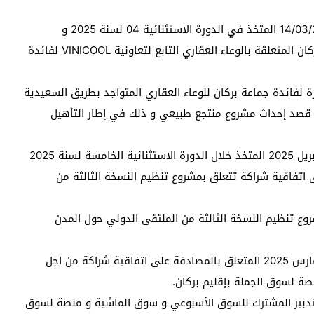
13- اتخاذ مقرر يقضي بإلغاء المقرر عدد 89 بتاريخ 14/03/2025 المتخذ في الدورة الاستثنائية 04 لسنة 2025 و
المتعلق بالموافقة على كراء قطعة من أملاك الدولة ببركان المتعلقة بالوعاء العقاري التابع لتعاونية VINICOOL لفائدة
ة لفائدة جماعة بركان للوعاء العقاري المتواجد بطريق السعيدية
ذي يأوي الوحدة المسماة “بني زناسن”VINICOOL ” قصد إحداث مشروع منتجع طبيعي و ذلك في إطار التأهيل
15- اتخاذ مقرر يقضي بإلغاء المقرر عدد 99 بتاريخ: 03 ابريل 2025 المتخذ خلال الدورة الاستثنائية الخامسة لسنة 2025
 القاضي بالمصادقة على اتفاقية شراكة تتعلق بمشروع تنظيم النسخة الثالثة من
روع تنظيم النسخة الثالثة من الملتقى الدولي حول المدن
17- اتخاذ مقرر يقضي بإلغاء المقرر عدد 77 بتاريخ: 05 مارس 2025 المتعلق بالمصادقة على اتفاقية شراكة من اجل
ة لسوق الجملة بإقليم بركان.
التدبير المشترك للسوق الأسبوعي و سوق الماشية و منصة لسوق