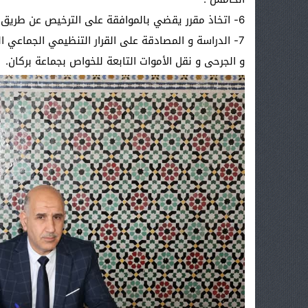
6- اتخاذ مقرر يقضي بالموافقة على الترخيص عن طريق الاحتلال المؤقت للأروقة الموجودة بشارع محمد الخامس.
7- الدراسة و المصادقة على القرار التنظيمي الجماعي
و الجرحى و نقل الأموات التابعة للخواص بجماعة بركان.