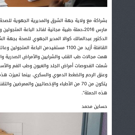
مارس 2016،حملة طبية مجانية لفائد الباعة المتجولين وعائلاتهم بمدينة وجدة.
الدكتور عبدالمالك كوالا المدير الجهوي للصحة بجهة ا
القافلة أزيد من 1100 مستفيدمن الباعة ا
همت مجالات طب القلب والشرايين والأمراض الصدرية والر
شملت الفحوصات أمراض الجلد والعيون وطب الفم والأ
وعنق الرحم والضغط الدموي والسكري. بينما تميزت هذه
يتكون من 70 من الأطباء والإخصائيين والممرضين
هذه الحملة”.
حساين محمد