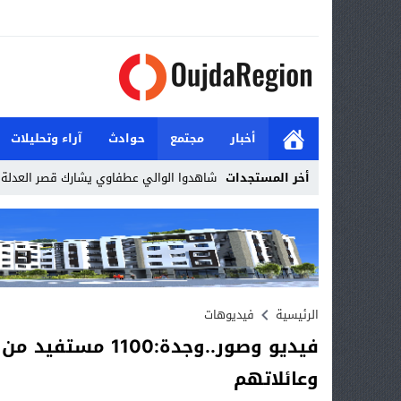
أخبار
مجتمع
حوادث
آراء وتحليلات
أخر المستجدات
وجدة..SRM كتقوم بد_
Stop
Previous
Next
الرئيسية
فيديوهات
فيديو وصور..وجدة:0
وعائلاتهم