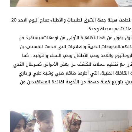
بشراكة مع ولاية جهة الشرق والمديرية الجهوية للصحة،نظمت هيئة جهة الشرق لطبيبات والأطباء،صباح اليوم الاحد 20
لشرق يقول عن هه التظاهرة الأولى من نوعها:”سيستفيد من
لمتجولين وعائلاتهم،الفحوصات الطبية والعلاجات التي قدمت للمستفيدين
وماتيزم والغدد وطب الأطفال وطب النساء والتوليد . كما
سنان مع تنظيم حملات للكشف عن بعض الأمراض كسرطان الثدي
 القافلة الطبية، التي أطرها طاقم طبي وشبه طبي وإداري
 والتقنيين، بتوزيع كمية مهمة من الأدوية لفائدة المستفيدين من